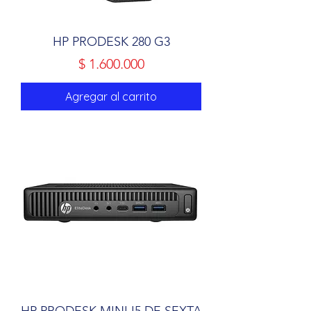
HP PRODESK 280 G3
Precio
$ 1.600.000
Agregar al carrito