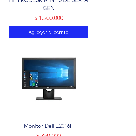
HP PRODESK MINI I5 DE SEXTA
GEN
Precio
$ 1.200.000
Agregar al carrito
Monitor Dell E2016H
Precio
$ 350.000