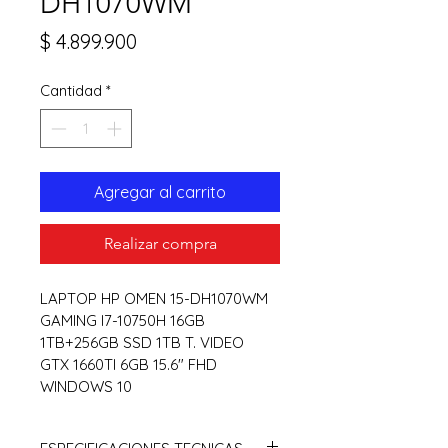
DH1070WM
Precio
$ 4.899.900
Cantidad
*
Agregar al carrito
Realizar compra
LAPTOP HP OMEN 15-DH1070WM 
GAMING I7-10750H 16GB 
1TB+256GB SSD 1TB T. VIDEO 
GTX 1660TI 6GB 15.6" FHD 
WINDOWS 10