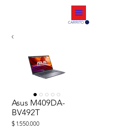
CARRITO
Asus M409DA-
BV492T
Precio
$ 1.550.000