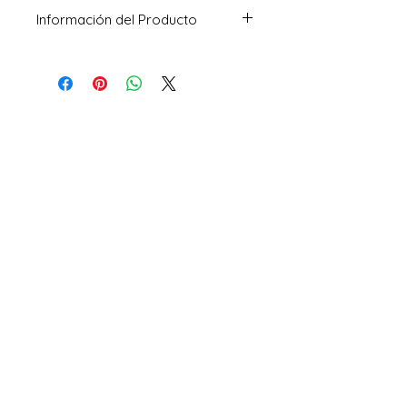
Información del Producto
MODELO
M409DA-BV492
COLOR
Gris
MARCA
Asus
PROCESADOR
AMD Athlon 
Silver 3050U 
Quad Core 2.30 – 
3.20 Ghz
DISCO DURO
Mecánico HDD 
1TB (1000GB) 
Conexión Sata 
5400 rpm
MEMORIA
4GB OnBoard + 1 
slot disponible 
DDR4 2666 MHz