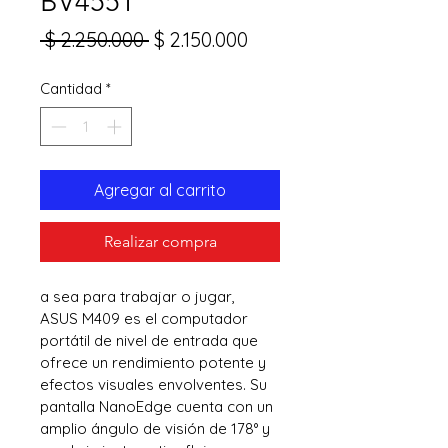
BV455T
Precio
Precio
 $ 2.250.000 
$ 2.150.000
de
Cantidad
*
oferta
Agregar al carrito
Realizar compra
a sea para trabajar o jugar, 
ASUS M409 es el computador 
portátil de nivel de entrada que 
ofrece un rendimiento potente y 
efectos visuales envolventes. Su 
pantalla NanoEdge cuenta con un 
amplio ángulo de visión de 178° y 