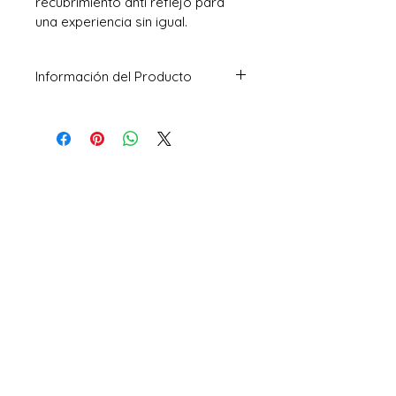
recubrimiento anti reflejo para 
una experiencia sin igual.
Información del Producto
Procesador 
AMD Ryzen 5-3500U 
( 1MB Cache, 2.0 GHz up to 3.6 GHz )
Memoria
 8GB DDR4
Almacenamiento
 256GB PCIe® 
Gen3 x2 SSD
Pantalla 
14.0" (16:9) LED-backlit 
HD 
Gráfica
 Integrada AMD Radeon 
Vega
Interfaz
1 x COMBO audio jack
1 x Type-C USB 3.0 (USB 3.1 Gen 1)
1 x USB 3.0 port(s) Type A
2 x USB 2.0 port(s)
1 x HDMI
Sistema Operativo
 Windows 10 
Home 64Bits
Garantía 
1 Año